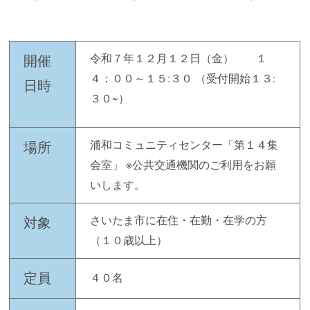
令和７年１２月１２日（金） １
開催
４：００～１５:３０ （受付開始１３:
日時
３０~）
浦和コミュニティセンター「第１４集
場所
会室」 ※公共交通機関のご利用をお願
いします。
さいたま市に在住・在勤・在学の方
対象
（１０歳以上）
４０名
定員