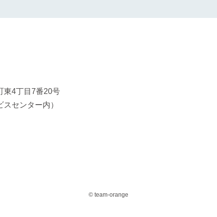
東4丁目7番20号
ビスセンター内）
© team-orange