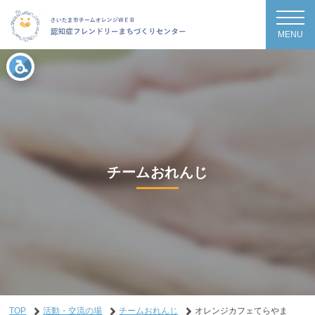
MENU
チームおれんじ
TOP
活動・交流の場
チームおれんじ
オレンジカフェてらやま