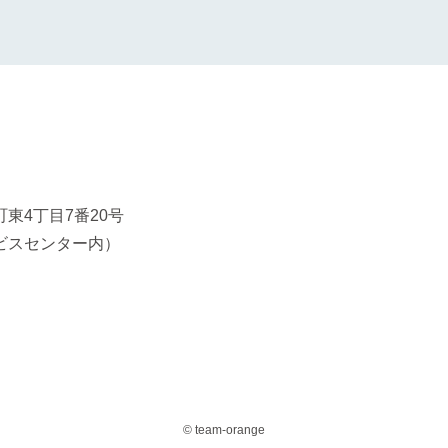
東4丁目7番20号
ビスセンター内）
© team-orange