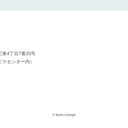
東4丁目7番20号
ビスセンター内）
© team-orange