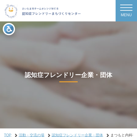
MENU
認知症フレンドリー企業・団体
TOP
活動・交流の場
認知症フレンドリー企業・団体
まつもと内科神