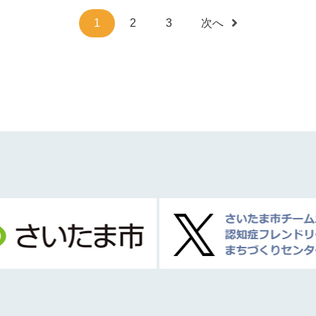
1
2
3
次へ