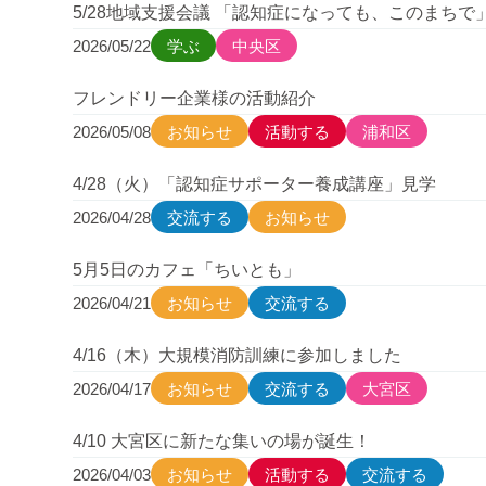
5/28地域支援会議 「認知症になっても、このまちで
2026/05/22
学ぶ
中央区
フレンドリー企業様の活動紹介
2026/05/08
お知らせ
活動する
浦和区
4/28（火）「認知症サポーター養成講座」見学
2026/04/28
交流する
お知らせ
5月5日のカフェ「ちいとも」
2026/04/21
お知らせ
交流する
4/16（木）大規模消防訓練に参加しました
2026/04/17
お知らせ
交流する
大宮区
4/10 大宮区に新たな集いの場が誕生！
2026/04/03
お知らせ
活動する
交流する