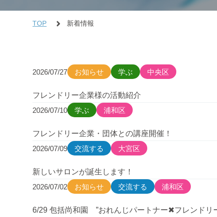
TOP
新着情報
2026/07/27
お知らせ
学ぶ
中央区
フレンドリー企業様の活動紹介
2026/07/10
学ぶ
浦和区
フレンドリー企業・団体との講座開催！
2026/07/09
交流する
大宮区
新しいサロンが誕生します！
2026/07/02
お知らせ
交流する
浦和区
6/29 包括尚和園 ”おれんじパートナー✖フレンドリ